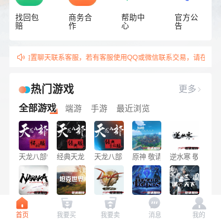
找回包
商务合
帮助中
官方公
赔
作
心
告

用站内内置聊天联
系客服，若有客服使用QQ或微信联系交易，
请在首页
热门游戏
更多

全部游戏
端游
手游
最近浏览
天龙八部怀旧服
经典天龙
天龙八部经典卡级服
原神 敬请期待
逆水寒 敬请期待
永劫无间 敬请期待
坦克世界 敬请期待
地下城与勇士 敬请期待
英雄联盟 敬请期待
三国谋定天下 
首页
我要买
我要卖
消息
我的