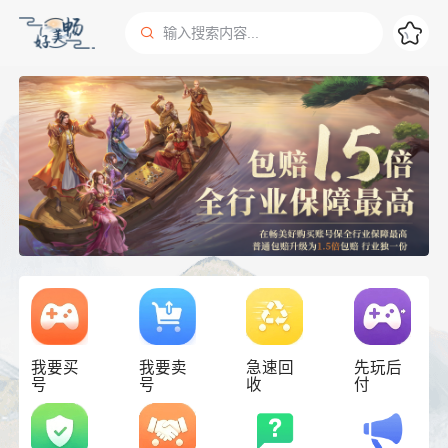

输入搜索内容...
搜索
我要买
我要卖
急速回
先玩后
号
号
收
付